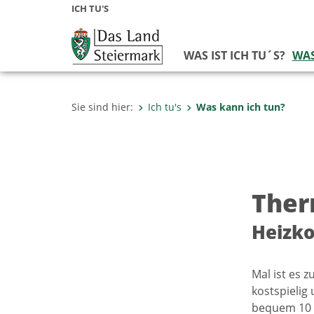
ICH TU'S
WAS IST ICH TU´S?
WAS
Sie sind hier:
Ich tu's
Was kann ich tun?
Ther
Heizko
Mal ist es 
kostspielig
bequem 10 b