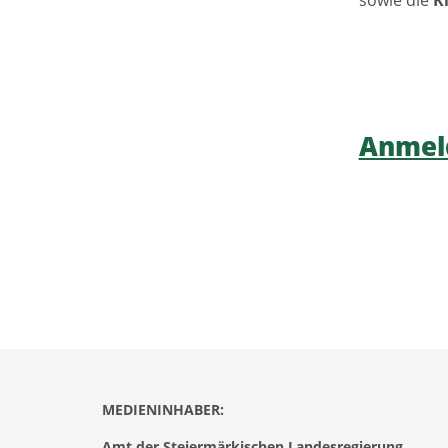
sowie die
K
Anmel
MEDIENINHABER:
Amt der Steiermärkischen Landesregierung