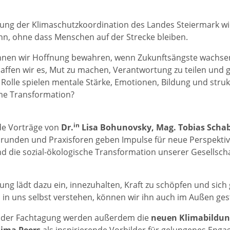
ung der Klimaschutzkoordination des Landes Steiermark wi
nn, ohne dass Menschen auf der Strecke bleiben.
nnen wir Hoffnung bewahren, wenn Zukunftsängste wachse
affen wir es, Mut zu machen, Verantwortung zu teilen un
Rolle spielen mentale Stärke, Emotionen, Bildung und str
me Transformation?
in
de Vorträge von
Dr.
Lisa Bohunovsky, Mag. Tobias Schab
runden und Praxisforen geben Impulse für neue Perspekti
d die sozial-ökologische Transformation unserer Gesellscha
ung lädt dazu ein, innezuhalten, Kraft zu schöpfen und sich
in uns selbst verstehen, können wir ihn auch im Außen gest
der Fachtagung werden außerdem die
neuen Klimabildun