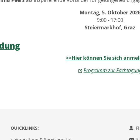
lima Peers
als inspirierende Vorbilder für gelungenes Eng
Montag, 5. Oktober 202
9:00 - 17:00
Steiermarkhof, Graz
dung
>>Hier können Sie sich anme
Programm zur Fachtagun
QUICKLINKS:
F
Verwaltung & Serviceportal
N