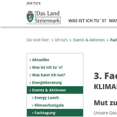
ICH TU'S
WAS IST ICH TU´S?
WAS
Sie sind hier:
Ich tu's
Events & Aktionen
Fac
Aktuelles
Was ist Ich tu´s?
3. F
Was kann ich tun?
Energieberatung
KLIMA
Events & Aktionen
Energy Lunch
Mut zu
Klimaschutzgala
Unsere Gese
Fachtagung