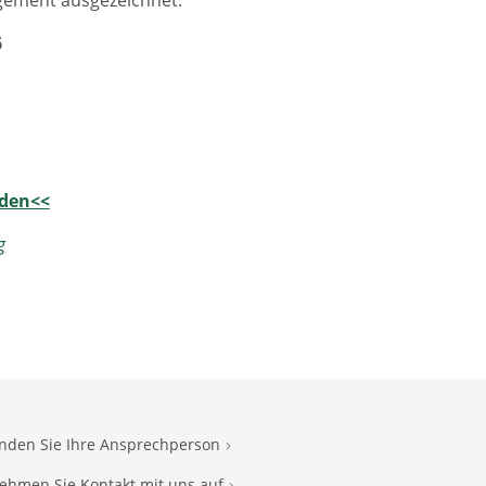
agement ausgezeichnet.
6
lden<<
g
inden Sie Ihre Ansprechperson
ehmen Sie Kontakt mit uns auf