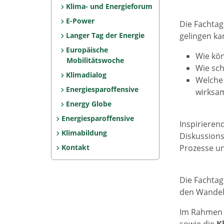
Klima- und Energieforum
E-Power
Die Fachtag
Langer Tag der Energie
gelingen ka
Europäische
Wie kö
Mobilitätswoche
Wie sch
Klimadialog
Welche 
Energiesparoffensive
wirksa
Energy Globe
Energiesparoffensive
Inspirieren
Klimabildung
Diskussions
Kontakt
Prozesse un
Die Fachtag
den Wandel 
Im Rahmen 