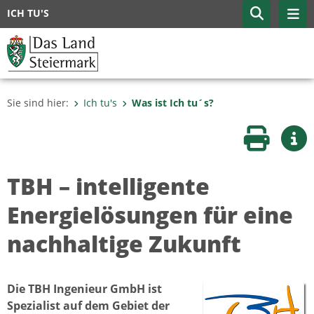
ICH TU'S
Sie sind hier:
Ich tu's
Was ist Ich tu´s?
Seite druc
Wei
TBH – intelligente
Energielösungen für eine
nachhaltige Zukunft
Die TBH Ingenieur GmbH ist
Spezialist auf dem Gebiet der